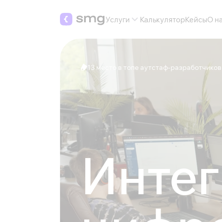
Услуги
Калькулятор
Кейсы
О н
13 место в топе аутстаф-разработчиков
Интег