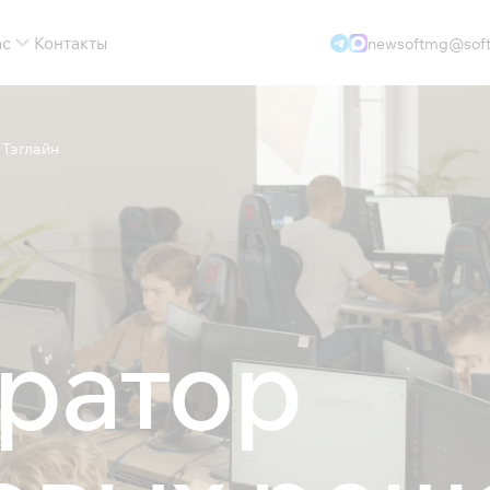
ас
Контакты
newsoftmg@soft
 Тэглайн
ратор