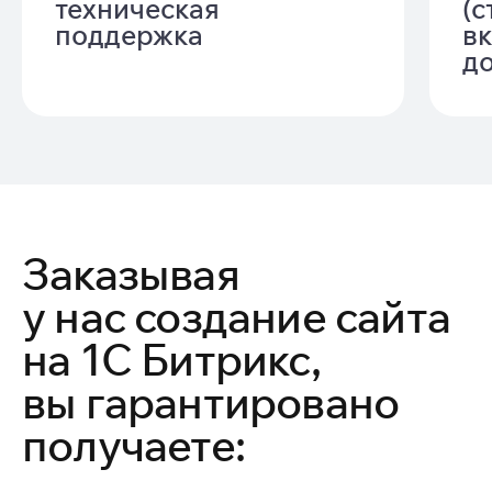
техническая
(с
поддержка
вк
д
Заказывая
у нас создание сайта
на 1С Битрикс,
вы гарантировано
получаете: