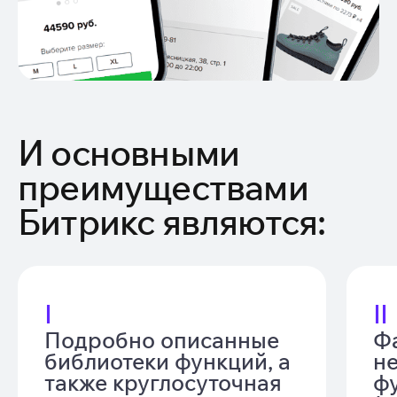
И основными
преимуществами
Битрикс являются:
I
II
Подробно описанные
Ф
библиотеки функций, а
н
также круглосуточная
ф