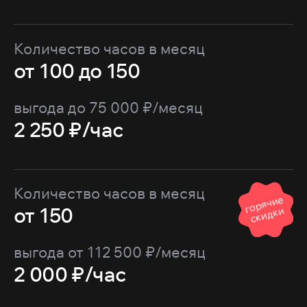
Количество часов в месяц
от 100 до 150
выгода до 75 000 ₽/месяц
2 250 ₽/час
Количество часов в месяц
г
о
р
я
ч
и
е
с
к
и
д
к
от 150
и
выгода от 112 500 ₽/месяц
2 000 ₽/час