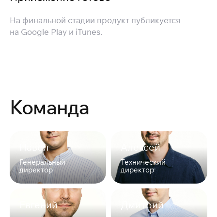
На финальной стадии продукт публикуется
на Google Play и iTunes.
Команда
Павел
Алексей
Генеральный
Технический
директор
директор
Евгений
Дмитрий