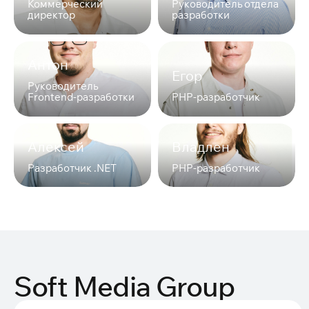
Коммерческий
Руководитель отдела
директор
разработки
Антон
Егор
Руководитель
Frontend-разработки
PHP-разработчик
Алексей
Владлен
Разработчик .NET
PHP-разработчик
Soft Media Group