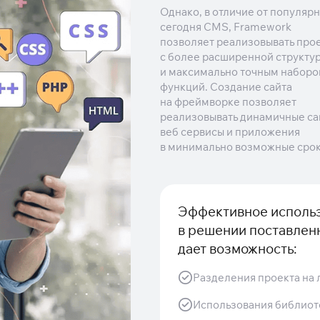
Однако, в отличие от популяр
сегодня CMS, Framework
позволяет реализовывать про
с более расширенной структу
и максимально точным набор
функций. Создание сайта
на фреймворке позволяет
реализовывать динамичные са
веб сервисы и приложения
в минимально возможные срок
Эффективное использ
в решении поставлен
дает возможность:
Разделения проекта на 
Использования библиоте