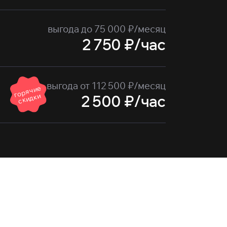
выгода до 75 000 ₽/месяц
2 750 ₽/час
выгода от 112 500 ₽/месяц
г
о
р
я
ч
и
е
ск
и
дк
и
2 500 ₽/час