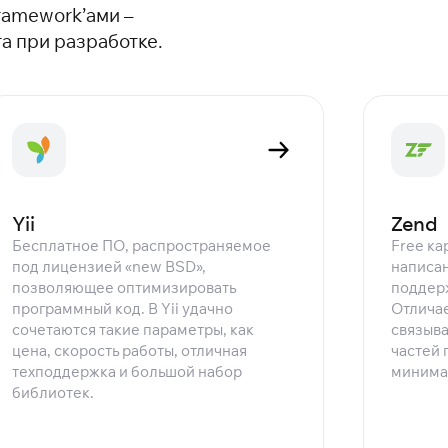
ramework’ами –
а при разработке.
Yii
Zend
Бесплатное ПО, распространяемое
Free ка
под лицензией «new BSD»,
написан
позволяющее оптимизировать
поддер
программный код. В Yii удачно
Отличае
сочетаются такие параметры, как
связыва
цена, скорость работы, отличная
частей 
техподдержка и большой набор
минима
библиотек.