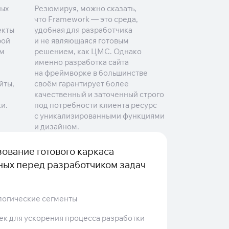
ных
Резюмируя, можно сказать,
что Framework — это среда,
екты
удобная для разработчика
рой
и не являющаяся готовым
ом
решением, как ЦМС. Однако
именно разработка сайта
на фреймворке в большинстве
йты,
своём гарантирует более
качественный и заточенный строго
и.
под потребности клиента ресурс
с уникализированными функциями
и дизайном.
ование готового каркаса
ных перед разработчиком задач
логические сегменты
к для ускорения процесса разработки