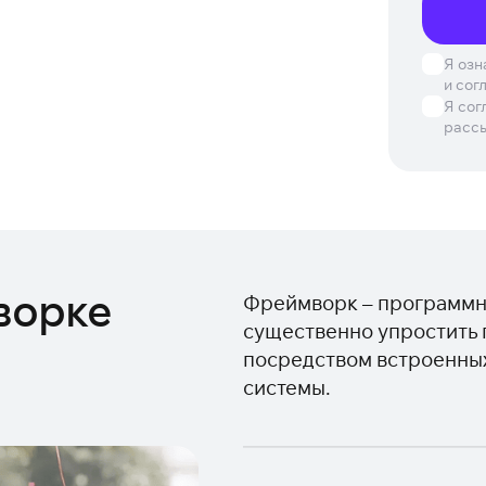
Я озн
и сог
Я сог
расс
ворке
Фреймворк – программн
существенно упростить 
посредством встроенны
системы.