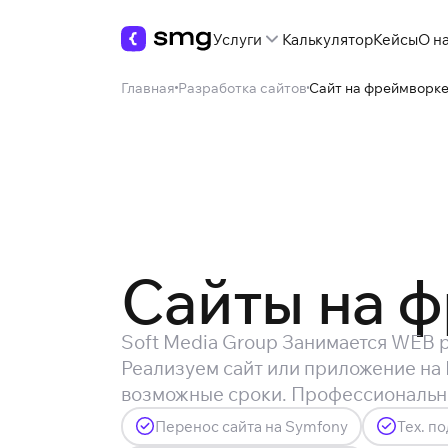
Услуги
Калькулятор
Кейсы
О н
Главная
Разработка сайтов
Сайт на фреймворк
Сайты на 
Soft Media Group Занимается WEB р
Реализуем сайт или приложение на
возможные сроки. Профессиональны
Перенос сайта на Symfony
Тех. п