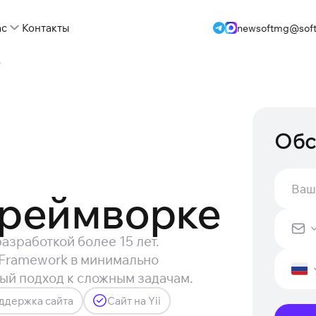
ас
Контакты
newsoftmg@soft
е
Обс
фреймворке
азработкой более 15 лет.
 Framework в минимально
й подход к сложным задачам.
оддержка сайта
Сайт на Yii