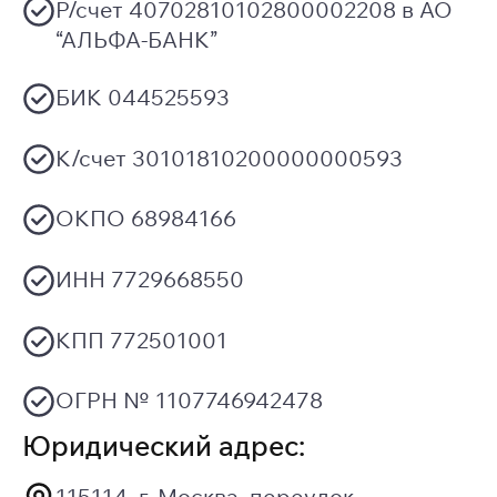
Р/счет 40702810102800002208 в АО
“АЛЬФА-БАНК”
БИК 044525593
К/счет 30101810200000000593
ОКПО 68984166
ИНН 7729668550
КПП 772501001
ОГРН № 1107746942478
Юридический адрес:
115114, г. Москва, переулок