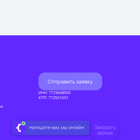
Отправить заявку
ИНН: 7729668550
КПП: 772501001
ти
Заказать
Напишите нам, мы онлайн!
звонок