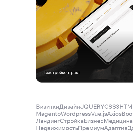
Техстройконтракт
Визитки
Дизайн
JQUERY
CSS3
HTM
Magento
Wordpress
Vue.js
Axios
Boo
Лэндинг
Стройка
Бизнес
Медицина
Недвижимость
Премиум
Адаптив
З