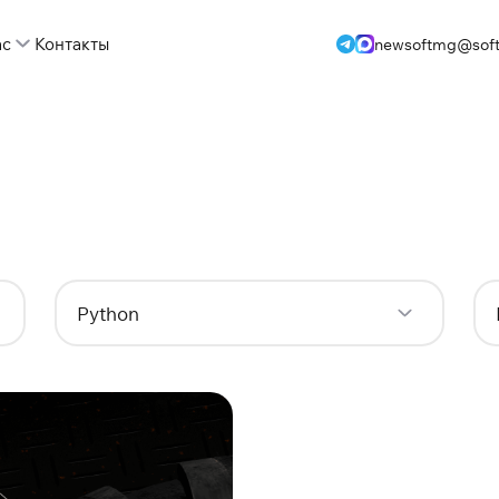
ас
Контакты
newsoftmg@soft
Python