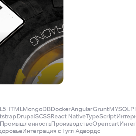
L5
HTML
MongoDB
Docker
Angular
Grunt
MYSQL
P
tstrap
Drupal
SCSS
React Native
TypeScript
Интерн
Промышленность
Производство
Opencart
Интег
доровье
Интеграция с Гугл Адвордс