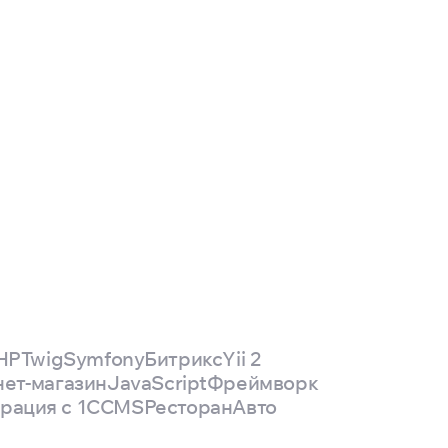
HP
Twig
Symfony
Битрикс
Yii 2
ет-магазин
JavaScript
Фреймворк
рация с 1С
CMS
Ресторан
Авто