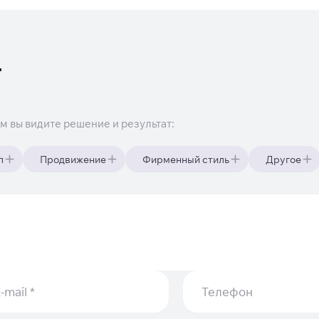
т
им вы видите решение и результат:
п
Продвижение
Фирменный стиль
Другое