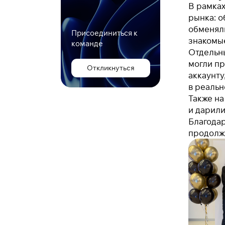
В рамках
рынка: о
обменяли
Присоединиться к
знакомые
команде
Отдельны
могли пр
Откликнуться
аккаунту
в реальн
Также на
и дарили
Благодар
продолжи