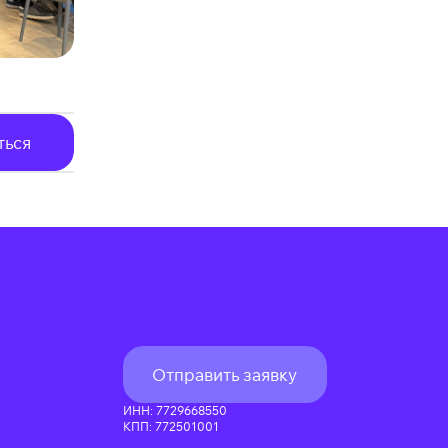
ться
Отправить заявку
ИНН: 7729668550
КПП: 772501001