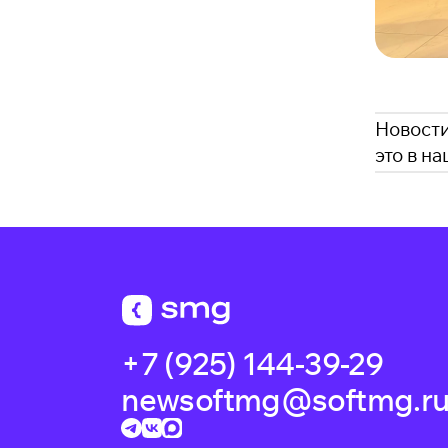
Новости
это в н
+7 (925) 144-39-29
newsoftmg@softmg.r