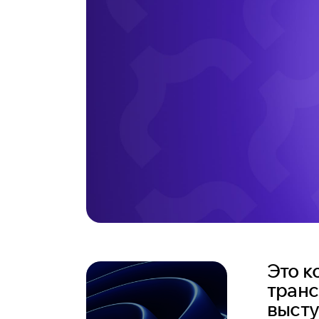
Это к
транс
высту