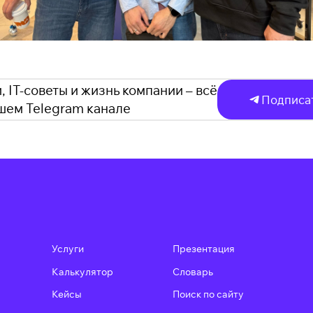
, IT-советы и жизнь компании – всё
Подписа
ашем Telegram канале
Услуги
Презентация
Калькулятор
Словарь
u
Кейсы
Поиск по сайту