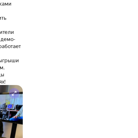
ками
ить
ители
 демо-
работает
зыгрыши
м.
ды
х!