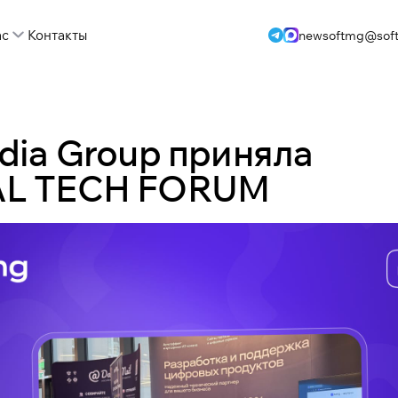
ас
Контакты
newsoftmg@soft
edia Group приняла
AL TECH FORUM