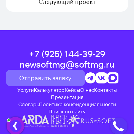
Следующий проект
+7 (925) 144-39-29
newsoftmg@softmg.ru
Отправить заявку
Услуги
Калькулятор
Кейсы
О нас
Контакты
Презентация
Словарь
Политика конфиденциальности
Поиск по сайту