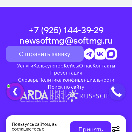
+7 (925) 144-39-29
newsoftmg@softmg.ru
Отправить заявку
Услуги
Калькулятор
Кейсы
О нас
Контакты
Презентация
Словарь
Политика конфиденциальности
Поиск по сайту
ИНН: 7729668550
КПП: 772501001
Пользуясь сайтом, вы
Принять
соглашаетесь с
г. Москва, 2-й Кожевнический переулок, 12с10
Обязательные