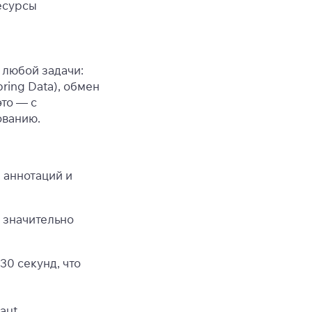
есурсы
 любой задачи:
pring Data), обмен
то — с
ованию.
 аннотаций и
 значительно
–30 секунд, что
aut,