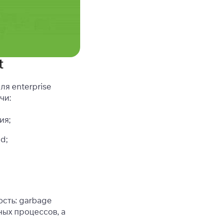
t
ля enterprise
чи:
ия;
d;
сть: garbage
ных процессов, а