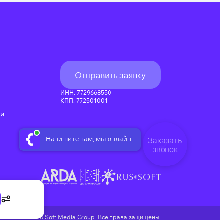
Отправить заявку
ИНН: 7729668550
КПП: 772501001
ти
Напишите нам, мы онлайн!
Заказать
звонок
© 2010–
2026
Soft Media Group.
Все права защищены.