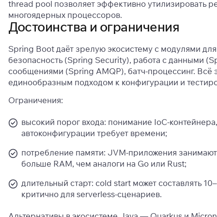
thread pool позволяет эффективно утилизировать р
многоядерных процессоров.
Достоинства и ограничения
Spring Boot даёт зрелую экосистему с модулями для
безопасность (Spring Security), работа с данными (S
сообщениями (Spring AMQP), батч-процессинг. Всё э
единообразным подходом к конфигурации и тестир
Ограничения:
высокий порог входа: понимание IoC-контейнера,
автоконфигурации требует времени;
потребление памяти: JVM-приложения занимают
больше RAM, чем аналоги на Go или Rust;
длительный старт: cold start может составлять 10
критично для serverless-сценариев.
Альтернативы в экосистеме Java — Quarkus и Micron