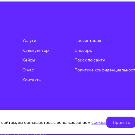
Услуги
Презентация
Калькулятор
Словарь
u
Кейсы
Поиск по сайту
О нас
Политика конфиденциальнос
Контакты
 сайтом, вы соглашаетесь с использованием
cookies
Принять
тельные
димы для работы сайта
пись №13793 от 05.03.2021