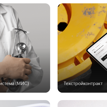
истема (МИС)
Техстройконтракт