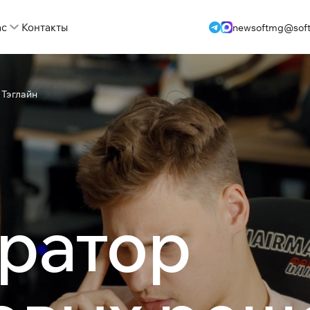
ас
Контакты
newsoftmg@soft
 Тэглайн
ратор